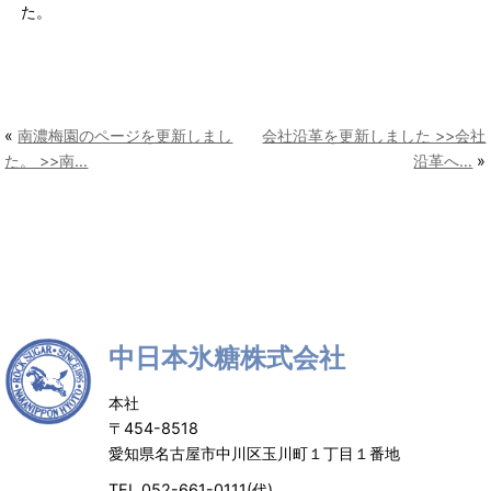
た。
«
南濃梅園のページを更新しまし
会社沿革を更新しました >>会社
た。 >>南…
沿革へ…
»
中日本氷糖株式会社
本社
〒454-8518
愛知県名古屋市中川区玉川町１丁目１番地
TEL.052-661-0111(代)