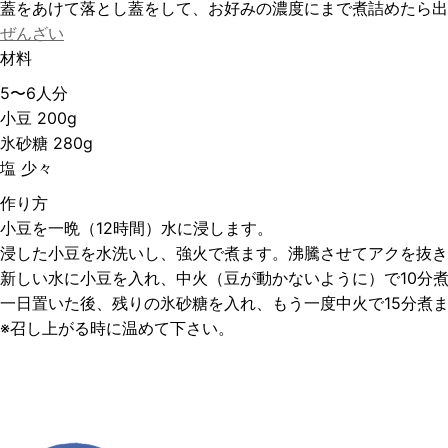
蓋をあけて落とし蓋をして、お好みの濃度にまで煮詰めたら出
ぜんざい
材料
5〜6人分
小豆 200g
氷砂糖 280g
塩 少々
作り方
小豆を一晩（12時間）水に浸します。
浸した小豆を水洗いし、強火で煮ます。沸騰させてアクを抜き
新しい水に小豆を入れ、中火（豆が動かないように）で10分煮
一日置いた後、残りの氷砂糖を入れ、もう一度中火で15分煮
※召し上がる時に温めて下さい。