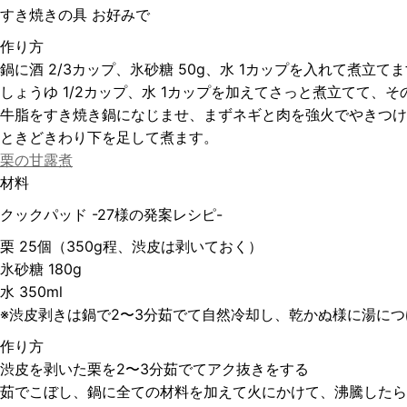
すき焼きの具 お好みで
作り方
鍋に酒 2/3カップ、氷砂糖 50g、水 1カップを入れて煮立て
しょうゆ 1/2カップ、水 1カップを加えてさっと煮立てて
牛脂をすき焼き鍋になじませ、まずネギと肉を強火でやきつけ
ときどきわり下を足して煮ます。
栗の甘露煮
材料
クックパッド -27様の発案レシピ-
栗 25個（350g程、渋皮は剥いておく）
氷砂糖 180g
水 350ml
※渋皮剥きは鍋で2〜3分茹でて自然冷却し、乾かぬ様に湯に
作り方
渋皮を剥いた栗を2〜3分茹でてアク抜きをする
茹でこぼし、鍋に全ての材料を加えて火にかけて、沸騰したら