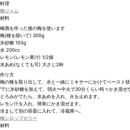
料理
梅ジャム
材料
梅酒を作った後の梅を使います
梅(種を除いて) 300g
氷砂糖 150g
水 200cc
レモン(レモン果汁) 1/2個
水あめ(なくても可) 大さじ2杯
作り方
梅の種を取り出して、水と一緒にミキサーにかけてペースト状
”1”に氷砂糖を加えて、弱火〜中火で30分くらい時々かき混
とろみがでたら、水あめを入れ、火を止めます。
レモン汁を入れ、簡単にかき混ぜます。
冷まして別の容器に入れて、冷蔵庫へ。
梅シロップゼリー
材料